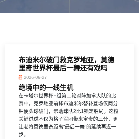
布迪米尔破门救克罗地亚，莫德
里奇世界杯最后一舞还有戏吗
2026-06-27
绝境中的一线生机
在卡塔尔世界杯F组第二轮对阵加拿大队的比
赛中，克罗地亚前锋布迪米尔替补登场仅两分
钟便头球破门，帮助球队2比1锁定胜局。这粒
关键进球不仅为格子军团带来宝贵的三分，更
让老将莫德里奇距离“最后一舞”的延续再近一
步。