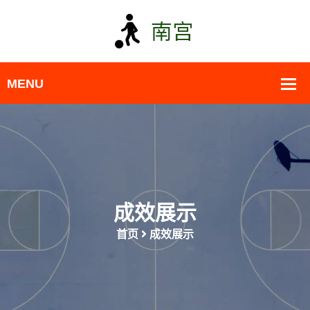
成效展示
首页
成效展示