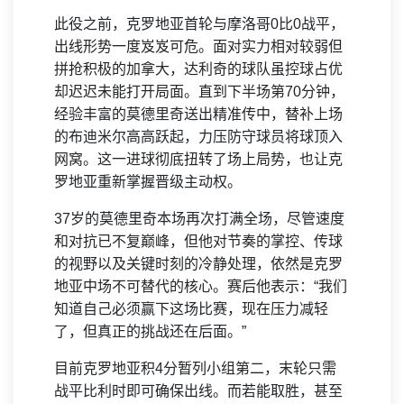
此役之前，克罗地亚首轮与摩洛哥0比0战平，
出线形势一度岌岌可危。面对实力相对较弱但
拼抢积极的加拿大，达利奇的球队虽控球占优
却迟迟未能打开局面。直到下半场第70分钟，
经验丰富的莫德里奇送出精准传中，替补上场
的布迪米尔高高跃起，力压防守球员将球顶入
网窝。这一进球彻底扭转了场上局势，也让克
罗地亚重新掌握晋级主动权。
37岁的莫德里奇本场再次打满全场，尽管速度
和对抗已不复巅峰，但他对节奏的掌控、传球
的视野以及关键时刻的冷静处理，依然是克罗
地亚中场不可替代的核心。赛后他表示：“我们
知道自己必须赢下这场比赛，现在压力减轻
了，但真正的挑战还在后面。”
目前克罗地亚积4分暂列小组第二，末轮只需
战平比利时即可确保出线。而若能取胜，甚至