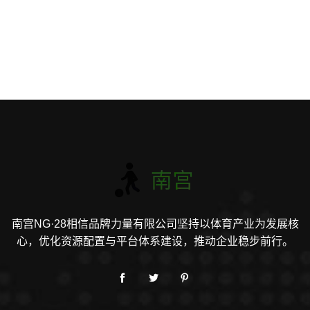
南宫NG·28相信品牌力量有限公司坚持以体育产业为发展核
心，优化资源配置与平台体系建设，推动企业稳步前行。