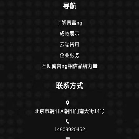
导航
了解
南宫ng
成效展示
云端资讯
企业服务
互动
南宫ng相信品牌力量
联系方式
北京市朝阳区朝阳门南大街14号
14909920452