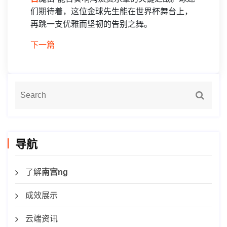
们期待着，这位金球先生能在世界杯舞台上，
再跳一支优雅而坚韧的告别之舞。
下一篇
导航
了解
南宫ng
成效展示
云端资讯