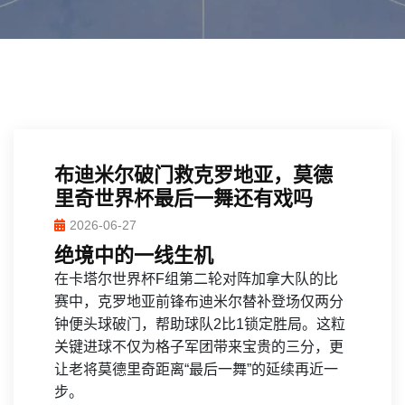
布迪米尔破门救克罗地亚，莫德
里奇世界杯最后一舞还有戏吗
2026-06-27
绝境中的一线生机
在卡塔尔世界杯F组第二轮对阵加拿大队的比
赛中，克罗地亚前锋布迪米尔替补登场仅两分
钟便头球破门，帮助球队2比1锁定胜局。这粒
关键进球不仅为格子军团带来宝贵的三分，更
让老将莫德里奇距离“最后一舞”的延续再近一
步。