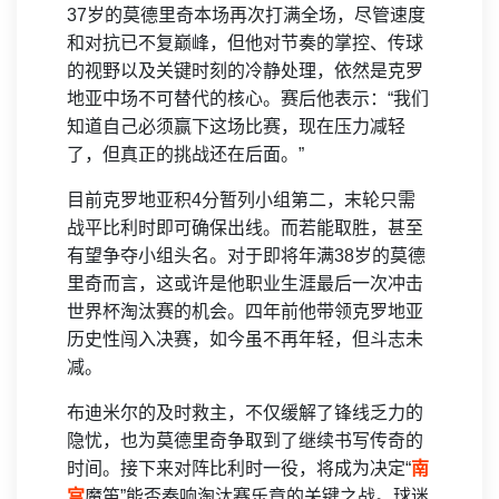
37岁的莫德里奇本场再次打满全场，尽管速度
和对抗已不复巅峰，但他对节奏的掌控、传球
的视野以及关键时刻的冷静处理，依然是克罗
地亚中场不可替代的核心。赛后他表示：“我们
知道自己必须赢下这场比赛，现在压力减轻
了，但真正的挑战还在后面。”
目前克罗地亚积4分暂列小组第二，末轮只需
战平比利时即可确保出线。而若能取胜，甚至
有望争夺小组头名。对于即将年满38岁的莫德
里奇而言，这或许是他职业生涯最后一次冲击
世界杯淘汰赛的机会。四年前他带领克罗地亚
历史性闯入决赛，如今虽不再年轻，但斗志未
减。
布迪米尔的及时救主，不仅缓解了锋线乏力的
隐忧，也为莫德里奇争取到了继续书写传奇的
时间。接下来对阵比利时一役，将成为决定“
南
宫
魔笛”能否奏响淘汰赛乐章的关键之战。球迷