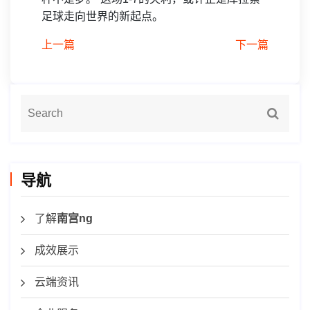
足球走向世界的新起点。
上一篇
下一篇
导航
了解
南宫ng
成效展示
云端资讯