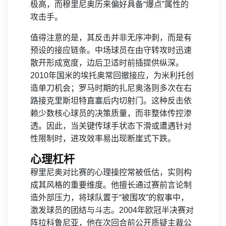
极高，而穆里尼奥历来偏好具备“爆点”属性的
攻击手。
值得注意的是，其反击并非无序冲刺，而是有
预设的接应链条。中场球员在由守转攻时迅速
散开形成宽度，边后卫适时前插提供纵深。
2010年国米的埃托奥常回撤接应，为米利托创
造单刀机会；罗马时期的扎尼奥洛则多次在右
路接克里斯坦特直塞后内切射门。这种反击依
赖少数核心球员的决策质量，而非整体传控渗
透。因此，当关键传球手状态下滑或遭遇针对
性限制时，进攻效率易出现断崖式下跌。
心理杠杆
穆里尼奥对比赛的心理操控常被低估，实则构
成其风格的重要维度。他擅长通过赛前言论制
造外部压力，将球队置于“被围攻”的叙事中，
激发球员的团结与斗志。2004年欧冠半决赛对
阵拉科鲁尼亚，他在次回合前公开质疑主裁公