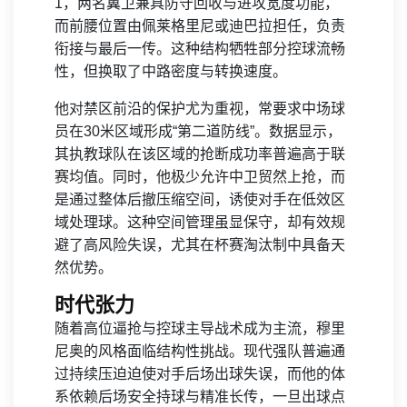
1，两名翼卫兼具防守回收与进攻宽度功能，
而前腰位置由佩莱格里尼或迪巴拉担任，负责
衔接与最后一传。这种结构牺牲部分控球流畅
性，但换取了中路密度与转换速度。
他对禁区前沿的保护尤为重视，常要求中场球
员在30米区域形成“第二道防线”。数据显示，
其执教球队在该区域的抢断成功率普遍高于联
赛均值。同时，他极少允许中卫贸然上抢，而
是通过整体后撤压缩空间，诱使对手在低效区
域处理球。这种空间管理虽显保守，却有效规
避了高风险失误，尤其在杯赛淘汰制中具备天
然优势。
时代张力
随着高位逼抢与控球主导战术成为主流，穆里
尼奥的风格面临结构性挑战。现代强队普遍通
过持续压迫迫使对手后场出球失误，而他的体
系依赖后场安全持球与精准长传，一旦出球点