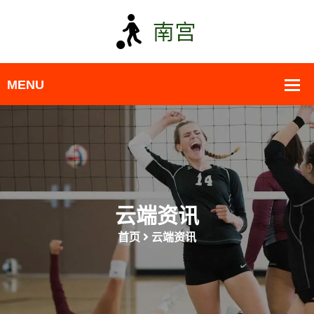
云端资讯
首页
云端资讯