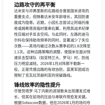
边路攻守的再平衡
达米安与邓弗里斯的右路组合曾是国米进攻的
重要支点，但随着达米安年龄增长，其回防速
度成为隐患。近期，小因扎吉尝试让阿瑙托维
奇或姆希塔良临时客串右翼，利用其战术纪律
性压缩对手反击空间。与此同时，左路的迪马
尔科在保持助攻频率的同时，显著减少了失位
次数——其场均被过次数从赛季初的1.8次降至
1.1次。这种边路策略的调整，使国米在面对快
速反击型球队（如亚特兰大、罗马）时，防线
压力明显减轻。2026年1月对阵那不勒斯一
役，正是凭借边路的有效协防，蓝黑军团成功
限制了克瓦拉茨赫利亚的突破路线。
锋线效率的隐性提升
尽管劳塔罗·马丁内斯的进球数未出现爆发式增
长，但其在前场的压迫与串联作用愈发关键。
根据Sofascore数据，他在2026年1月的场均夺