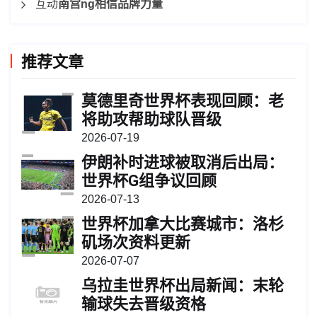
互动
南宫ng相信品牌力量
推荐文章
莫德里奇世界杯表现回顾：老
将助攻帮助球队晋级
2026-07-19
伊朗补时进球被取消后出局：
世界杯G组争议回顾
2026-07-13
世界杯加拿大比赛城市：洛杉
矶场次资料更新
2026-07-07
乌拉圭世界杯出局新闻：末轮
输球失去晋级资格