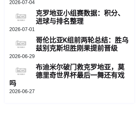
2026-07-04
克罗地亚小组赛数据：积分、
进球与排名整理
2026-07-01
哥伦比亚K组前两轮总结：胜乌
兹别克斯坦胜刚果提前晋级
2026-06-29
布迪米尔破门救克罗地亚，莫
德里奇世界杯最后一舞还有戏
吗
2026-06-27