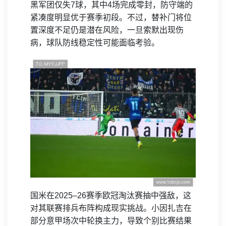
黑军团仅失7球，其中4场完成零封，防守端的
紧凑度明显优于赛季初段。不过，替补门将位
置深度不足仍是潜在风险，一旦索默出现伤
病，球队防线稳定性可能面临考验。
国米在2025–26赛季欧冠淘汰赛抽中强敌，这
对其联赛排兵布阵构成现实挑战。小因扎吉在
部分意甲场次中轮换主力，导致个别比赛结果