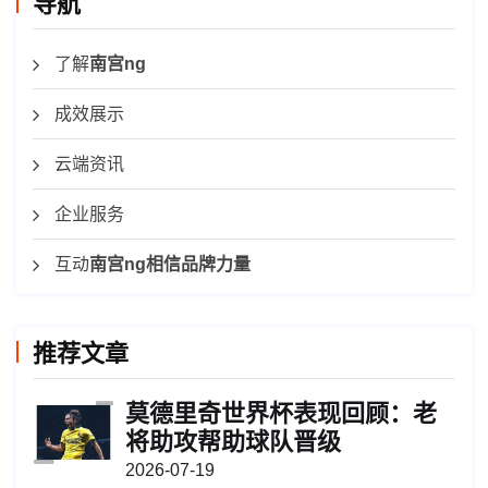
导航
了解
南宫ng
成效展示
云端资讯
企业服务
互动
南宫ng相信品牌力量
推荐文章
莫德里奇世界杯表现回顾：老
将助攻帮助球队晋级
2026-07-19