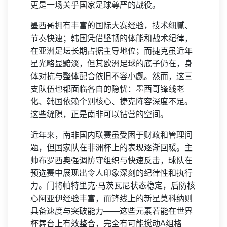
更是一场关乎国家足球尊严的战役。
墨西哥拥有丰富的国际大赛经验，技术细腻、
节奏快速；韩国凭借坚韧的体能和战术纪律，
在亚洲足坛长期占据主导地位；而捷克虽近年
星光略显黯淡，但其欧洲足球的底子仍在，身
体对抗与整体配合依旧不容小觑。然而，这三
支队伍也都面临各自的隐忧：墨西哥锋线老
化、韩国依赖个别核心、捷克阵容深度不足。
这些缝隙，正是南非可以钻营的空间。
近年来，南非国内联赛虽受困于财政和管理问
题，但国家队在非洲杯上的表现逐渐回暖。主
帅布罗西奥强调防守组织与快速反击，球队在
预选赛中展现出令人印象深刻的纪律性和执行
力。门将帕特里克·马茨瓦尼状态稳定，后防核
心阿亚伊经验丰富，而锋线上的新星莫科纳则
具备速度与突破能力——这些元素若能在世界
杯舞台上有效整合，完全有可能搅动A组格