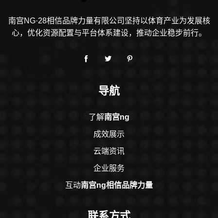
南宫NG·28相信品牌力量有限公司坚持以体育产业为发展核
心，优化资源配置与平台体系建设，推动企业稳步前行。
导航
了解
南宫ng
成效展示
云端资讯
企业服务
互动
南宫ng相信品牌力量
联系方式