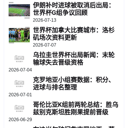
伊朗补时进球被取消后出局：
世界杯G组争议回顾
2026-07-13
世界杯加拿大比赛城市：洛杉
矶场次资料更新
2026-07-07
乌拉圭世界杯出局新闻：末轮
输球失去晋级资格
2026-07-04
克罗地亚小组赛数据：积分、
进球与排名整理
2026-07-01
哥伦比亚K组前两轮总结：胜乌
兹别克斯坦胜刚果提前晋级
2026-06-29