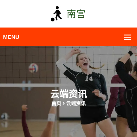
云端资讯
首页
云端资讯