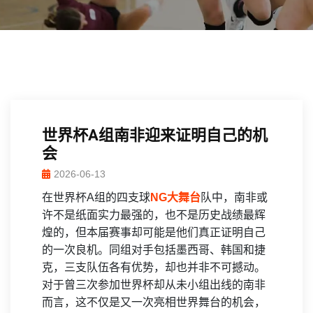
世界杯A组南非迎来证明自己的机
会
2026-06-13
在世界杯A组的四支球
NG大舞台
队中，南非或
许不是纸面实力最强的，也不是历史战绩最辉
煌的，但本届赛事却可能是他们真正证明自己
的一次良机。同组对手包括墨西哥、韩国和捷
克，三支队伍各有优势，却也并非不可撼动。
对于曾三次参加世界杯却从未小组出线的南非
而言，这不仅是又一次亮相世界舞台的机会，