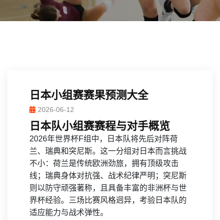
日本小组赛赛果预测大全
2026-06-12
日本队小组赛赛程与对手概览
2026年世界杯F组中，日本队将先后对阵荷
兰、瑞典和突尼斯。这一分组对日本而言挑战
不小：荷兰是传统欧洲劲旅，拥有顶级攻击
线；瑞典身体对抗强、战术纪律严明；突尼斯
则以防守顽强著称，且具备丰富的非洲杯与世
界杯经验。三场比赛风格迥异，考验日本队的
适应能力与战术弹性。