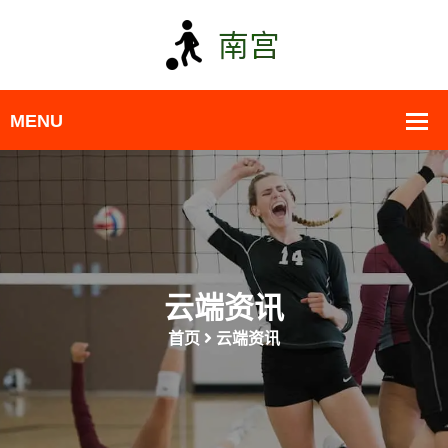
云端资讯
首页
云端资讯