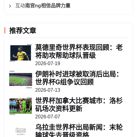
互动
南宫ng相信品牌力量
推荐文章
莫德里奇世界杯表现回顾：老
将助攻帮助球队晋级
2026-07-19
伊朗补时进球被取消后出局：
世界杯G组争议回顾
2026-07-13
世界杯加拿大比赛城市：洛杉
矶场次资料更新
2026-07-07
乌拉圭世界杯出局新闻：末轮
输球失去晋级资格