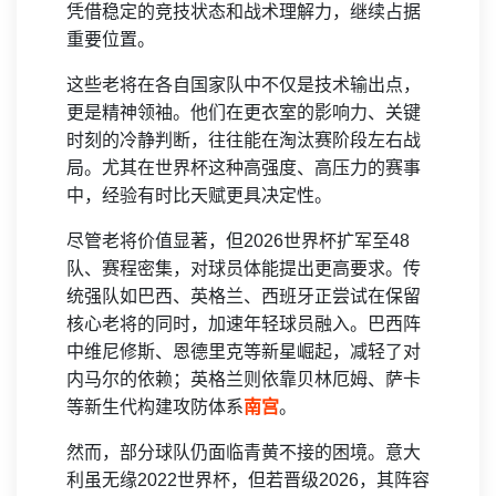
凭借稳定的竞技状态和战术理解力，继续占据
重要位置。
这些老将在各自国家队中不仅是技术输出点，
更是精神领袖。他们在更衣室的影响力、关键
时刻的冷静判断，往往能在淘汰赛阶段左右战
局。尤其在世界杯这种高强度、高压力的赛事
中，经验有时比天赋更具决定性。
尽管老将价值显著，但2026世界杯扩军至48
队、赛程密集，对球员体能提出更高要求。传
统强队如巴西、英格兰、西班牙正尝试在保留
核心老将的同时，加速年轻球员融入。巴西阵
中维尼修斯、恩德里克等新星崛起，减轻了对
内马尔的依赖；英格兰则依靠贝林厄姆、萨卡
等新生代构建攻防体系
南宫
。
然而，部分球队仍面临青黄不接的困境。意大
利虽无缘2022世界杯，但若晋级2026，其阵容