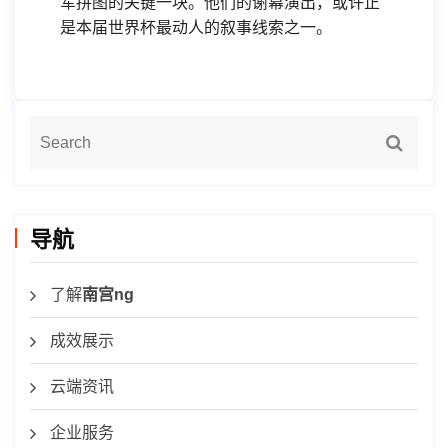
军拼图的关键一块。他们的谢幕演出，或许正
是本届世界杯最动人的叙事线索之一。
导航
了解
南宫ng
成效展示
云端资讯
企业服务