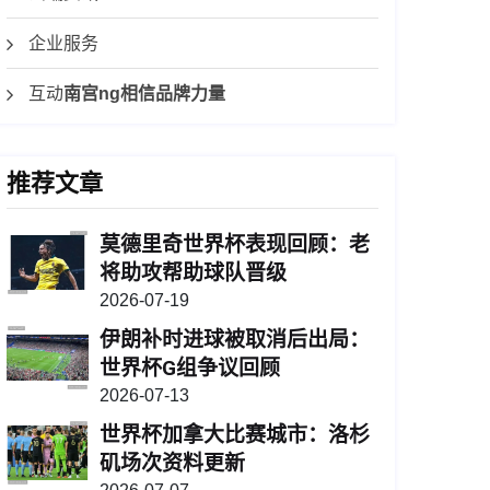
企业服务
互动
南宫ng相信品牌力量
推荐文章
莫德里奇世界杯表现回顾：老
将助攻帮助球队晋级
2026-07-19
伊朗补时进球被取消后出局：
世界杯G组争议回顾
2026-07-13
世界杯加拿大比赛城市：洛杉
矶场次资料更新