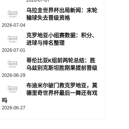
2026-07-07
乌拉圭世界杯出局新闻：末轮
输球失去晋级资格
2026-07-04
克罗地亚小组赛数据：积分、
进球与排名整理
2026-07-01
哥伦比亚K组前两轮总结：胜
乌兹别克斯坦胜刚果提前晋级
2026-06-29
布迪米尔破门救克罗地亚，莫
德里奇世界杯最后一舞还有戏
吗
2026-06-27