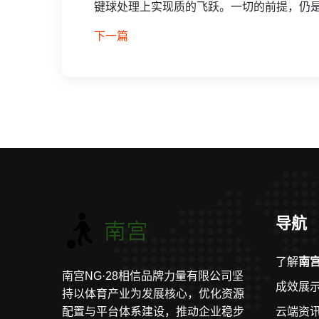
键球处理上实现质的飞跃。一切的前提，仍
下一篇
导航
了解
南宫
南宫NG·28相信品牌力量有限公司坚
成效展
持以体育产业为发展核心，优化资源
配置与平台体系建设，推动企业稳步
云端资