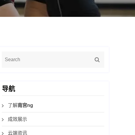
导航
了解
南宫ng
成效展示
云端资讯