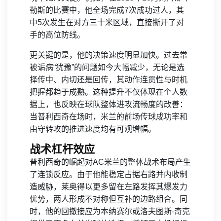
勒斯的比赛中，他全场完成7次成功过人，其
中5次发生在对方三十米区域，直接撕开了对
手的高位防线。
更关键的是，他的决策速度明显加快。过去常
被诟病“犹豫”的问题如今大幅减少，无论是选
择传中、内切还是回传，其动作连贯性与时机
把握都趋于成熟。这种提升不仅体现在个人数
据上，也反映在球队整体进攻流畅度的改善：
当普利西奇在场时，米兰的前场传球成功率和
由守转攻的推进速度均有可观增幅。
战术杠杆效应
普利西奇的崛起对AC米兰的整体战术布局产生
了连锁反应。由于他能稳定占据右路并内收制
造威胁，莱奥得以更多留在左路发挥其爆发力
优势，两人形成不对称但互补的边路组合。同
时，他的回撤接应为本纳赛尔或洛夫图斯-奇克