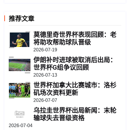
推荐文章
莫德里奇世界杯表现回顾：老
将助攻帮助球队晋级
2026-07-19
伊朗补时进球被取消后出局：
世界杯G组争议回顾
2026-07-13
世界杯加拿大比赛城市：洛杉
矶场次资料更新
2026-07-07
乌拉圭世界杯出局新闻：末轮
输球失去晋级资格
2026-07-04