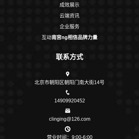
成效展示
云端资讯
企业服务
互动
南宫ng相信品牌力量
联系方式
北京市朝阳区朝阳门南大街14号
14909920452
clinging@126.com
营业时间：9:00-6:00