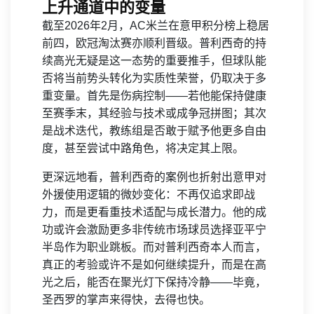
上升通道中的变量
截至2026年2月，AC米兰在意甲积分榜上稳居
前四，欧冠淘汰赛亦顺利晋级。普利西奇的持
续高光无疑是这一态势的重要推手，但球队能
否将当前势头转化为实质性荣誉，仍取决于多
重变量。首先是伤病控制——若他能保持健康
至赛季末，其经验与技术或成争冠拼图；其次
是战术迭代，教练组是否敢于赋予他更多自由
度，甚至尝试中路角色，将决定其上限。
更深远地看，普利西奇的案例也折射出意甲对
外援使用逻辑的微妙变化：不再仅追求即战
力，而是更看重技术适配与成长潜力。他的成
功或许会激励更多非传统市场球员选择亚平宁
半岛作为职业跳板。而对普利西奇本人而言，
真正的考验或许不是如何继续提升，而是在高
光之后，能否在聚光灯下保持冷静——毕竟，
圣西罗的掌声来得快，去得也快。