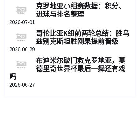
克罗地亚小组赛数据：积分、
进球与排名整理
2026-07-01
哥伦比亚K组前两轮总结：胜乌
兹别克斯坦胜刚果提前晋级
2026-06-29
布迪米尔破门救克罗地亚，莫
德里奇世界杯最后一舞还有戏
吗
2026-06-27