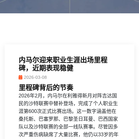
内马尔迎来职业生涯出场里程
碑，近期表现稳健
2026-03-08
里程碑背后的节奏
2026年2月，内马尔在利雅得新月对阵吉达国
民的沙特联赛中替补登场，完成了个人职业生
涯第600次正式比赛出场。这一数字涵盖他在
桑托斯、巴塞罗那、巴黎圣日耳曼、巴西国家
队以及沙特联赛的全部一线队赛事。尽管因多
次严重伤病缺席了大量比赛，他仍以33岁的年