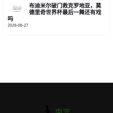
布迪米尔破门救克罗地亚，莫
德里奇世界杯最后一舞还有戏
吗
2026-06-27