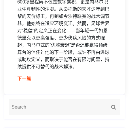
600场里程碑不仅是数字累积，更是内马尔职
业生涯韧性的注脚。从桑托斯的天才少年到巴
黎的天价标王，再到如今沙特联赛的战术调节
器，他始终在适应环境变迁。然而，足球世界
对“稳健”的定义正在变化——当年轻一代如恩
德里克以更高强度、更少伤病风险的方式崛
起，内马尔式的“优雅衰退”是否还能赢得顶级
舞台的信任？他的下一阶段，或许不再由进球
或助攻定义，而取决于能否在有限时间里，持
续提供不可替代的战术解法。
下一篇