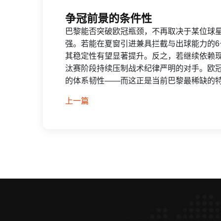
争冠前景的条件性
巴黎能否突破欧冠瓶颈，不再取决于某位球
强。若能在夏窗引进兼具拦截与出球能力的
其稳定性有望显著提升。反之，若继续依赖
汰赛阶段持续压制战术纪律严明的对手。欧
的体系韧性——而这正是当前巴黎最稀缺的
上一篇