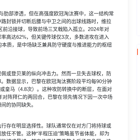
边路宽度与肋部渗透，但在高强度欧冠淘汰赛中，这一结构常
中路封锁并切断后腰与中卫之间的出球线路时，维拉
区前沿接球，导致前场三叉戟陷入孤立。2024年对
率高达62%，但关键传球仅3次，多数进攻在进入
的本质，是中场缺乏兼具防守硬度与推进能力的枢纽
巴佩或登贝莱的纵向冲击力。然而一旦失去球权，防
。数据显示，巴黎在欧冠淘汰赛阶段平均每90分钟
）或皇马（4.8次）。这种攻防转换中的断层，在面对
3年对阵拜仁的两回合，巴黎在领先情况下因一次中场
瞬间的协同缺失。
执行存在明显选择性。球队通常仅在对方门将持球或
放任不管。这种“半程压迫”策略虽节省体能，却为