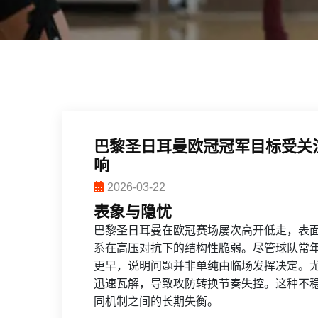
巴黎圣日耳曼欧冠冠军目标受关
响
2026-03-22
表象与隐忧
巴黎圣日耳曼在欧冠赛场屡次高开低走，表
系在高压对抗下的结构性脆弱。尽管球队常
更早，说明问题并非单纯由临场发挥决定。
迅速瓦解，导致攻防转换节奏失控。这种不
同机制之间的长期失衡。