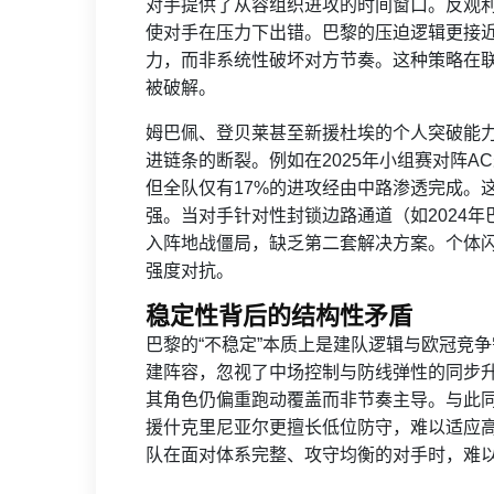
对手提供了从容组织进攻的时间窗口。反观
使对手在压力下出错。巴黎的压迫逻辑更接近
力，而非系统性破坏对方节奏。这种策略在
被破解。
姆巴佩、登贝莱甚至新援杜埃的个人突破能
进链条的断裂。例如在2025年小组赛对阵A
但全队仅有17%的进攻经由中路渗透完成。
强。当对手针对性封锁边路通道（如2024
入阵地战僵局，缺乏第二套解决方案。个体
强度对抗。
稳定性背后的结构性矛盾
巴黎的“不稳定”本质上是建队逻辑与欧冠竞
建阵容，忽视了中场控制与防线弹性的同步升
其角色仍偏重跑动覆盖而非节奏主导。与此
援什克里尼亚尔更擅长低位防守，难以适应
队在面对体系完整、攻守均衡的对手时，难以