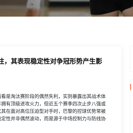
注，其表现稳定性对争冠形势产生影
面看是淘汰赛阶段的偶然失利，实则暴露出其战术体
年拥有顶级进攻火力，但近五个赛季四次止步八强或
尤其在面对高位压迫型对手时，巴黎的控球优势常被
稳定性并非偶然波动，而是源于中场控制力与防线协